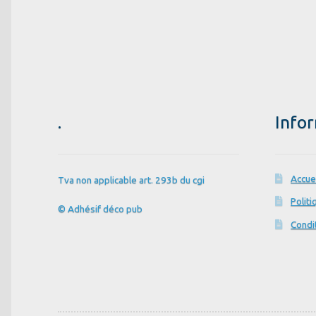
.
Info
Accue
Tva non applicable art. 293b du cgi
Politi
© Adhésif déco pub
Condi