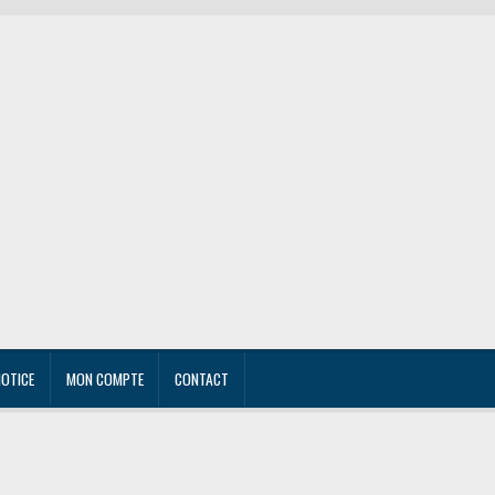
NOTICE
MON COMPTE
CONTACT
r own
Mon compte
Notice
Panier
Personnalisation
Politique de confidentialité
Textiles per