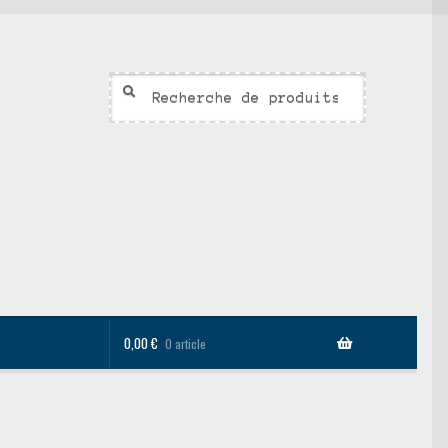
Recherche
Recherche
pour :
0,00
€
0 article
sonnalisés