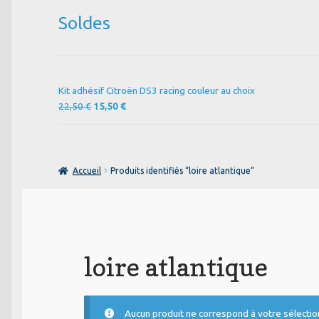
Soldes
Kit adhésif Citroën DS3 racing couleur au choix
Le
Le
22,50
€
15,50
€
prix
prix
initial
actuel
était :
est :
22,50 €.
15,50 €.
Accueil
Produits identifiés “loire atlantique”
loire atlantique
Aucun produit ne correspond à votre sélectio