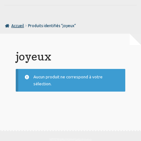
prix
prix
design your own
initial
actuel
était :
est :
Mon compte
22,50 €.
15,50 €.
Accueil
Produits identifiés “joyeux”
Notice
joyeux
Panier
Personnalisation
Aucun produit ne correspond à votre
Politique de confidentialité
sélection.
Textiles personnalisés
Validation de la commande