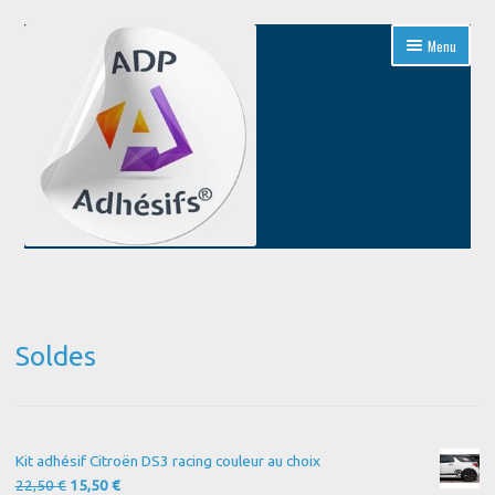
Aller
Aller
Menu
à
au
la
contenu
navigation
Accueil
Blog
Soldes
Boutique
Conditions Générales de Vente
Kit adhésif Citroën DS3 racing couleur au choix
Contact
Le
Le
22,50
€
15,50
€