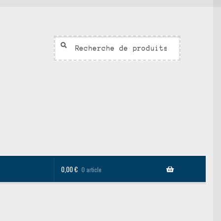
Recherche
Recherche
pour :
0,00
€
0 article
sonnalisés