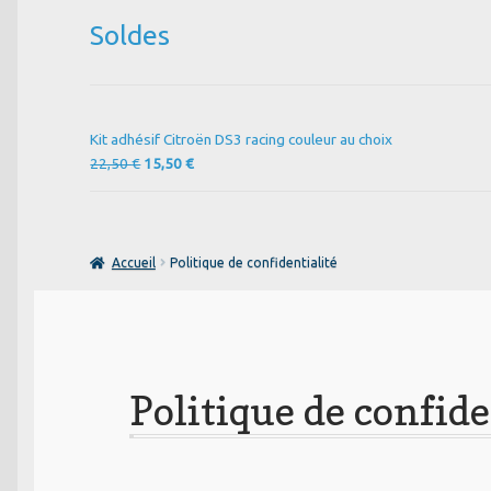
Soldes
Kit adhésif Citroën DS3 racing couleur au choix
Le
Le
22,50
€
15,50
€
prix
prix
initial
actuel
était :
est :
22,50 €.
15,50 €.
Accueil
Politique de confidentialité
Politique de confide