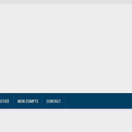
NOTICE
MON COMPTE
CONTACT
r own
Mon compte
Notice
Panier
Personnalisation
Politique de confidentialité
Textiles per