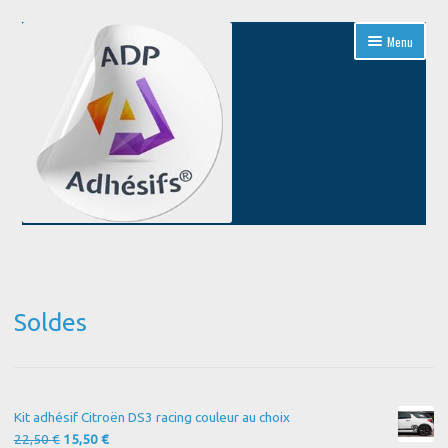
Aller
Aller
Menu
à
au
la
contenu
navigation
Accueil
Blog
Soldes
Boutique
Conditions Générales de Vente
Kit adhésif Citroën DS3 racing couleur au choix
Contact
Le
Le
22,50
€
15,50
€