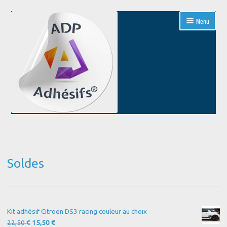
Aller
Aller
Menu
à
au
la
contenu
navigation
Accueil
Blog
Soldes
Boutique
Conditions Générales de Vente
Kit adhésif Citroën DS3 racing couleur au choix
Contact
Le
Le
22,50
€
15,50
€