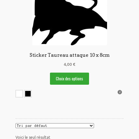
Sticker Taureau attaque 10 x 8cm
4,00
€
Ce
Choix des options
produit
a
plusieurs
variations.
Les
options
peuvent
être
choisies
Voici le seul résultat