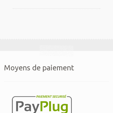
sur
la
page
du
produit
Moyens de paiement