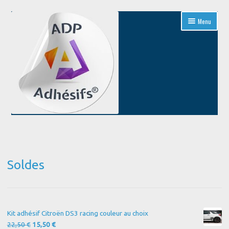
Aller
Aller
Menu
à
au
la
contenu
navigation
Accueil
Blog
Soldes
Boutique
Conditions Générales de Vente
Kit adhésif Citroën DS3 racing couleur au choix
Contact
Le
Le
22,50
€
15,50
€