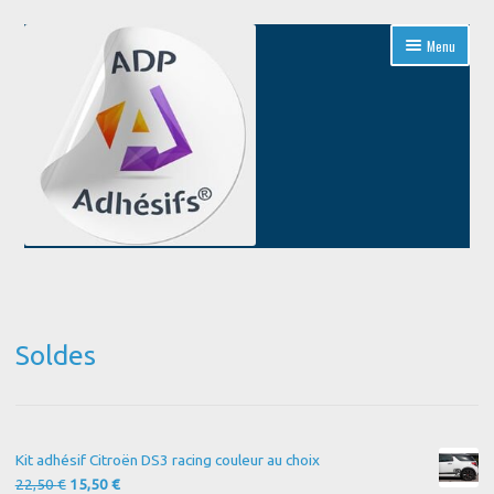
Aller
Aller
Menu
à
au
la
contenu
navigation
Accueil
Blog
Soldes
Boutique
Conditions Générales de Vente
Kit adhésif Citroën DS3 racing couleur au choix
Contact
Le
Le
22,50
€
15,50
€