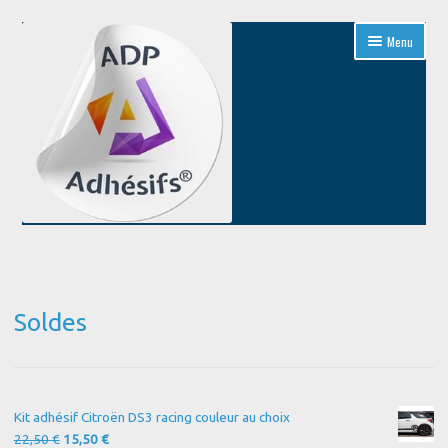
Aller
Aller
Menu
à
au
la
contenu
navigation
Accueil
Blog
Soldes
Boutique
Conditions Générales de Vente
Kit adhésif Citroën DS3 racing couleur au choix
Contact
Le
Le
22,50
€
15,50
€