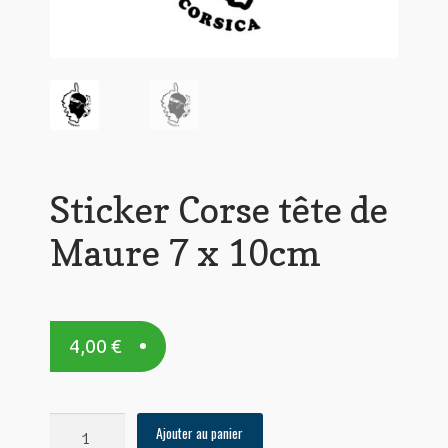
Sticker Corse tête de
Maure 7 x 10cm
4,00
€
quantité
Ajouter au panier
de