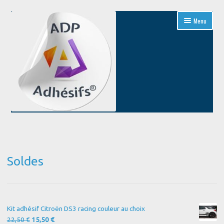
Aller
Aller
Menu
à
au
la
contenu
navigation
Accueil
Blog
Soldes
Boutique
Conditions Générales de Vente
Kit adhésif Citroën DS3 racing couleur au choix
Contact
Le
Le
22,50
€
15,50
€