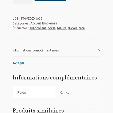
Sticker
Corse
tête
UGS :
5T-WZDZ-NA33
de
Catégories :
Accueil
,
Emblèmes
Maure
Étiquettes :
autocollant
,
corse
,
Maure
,
sticker
,
tête
7
x
10cm
Informations complémentaires
Avis (0)
Informations complémentaires
Poids
0,1 kg
Produits similaires