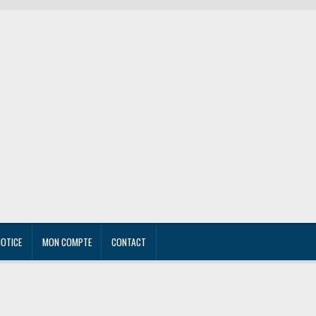
NOTICE
MON COMPTE
CONTACT
r own
Mon compte
Notice
Panier
Personnalisation
Politique de confidentialité
Textiles per