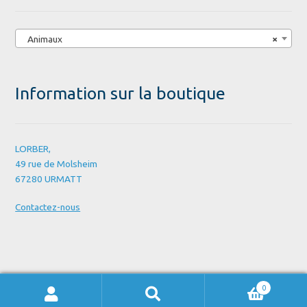
Animaux
×
Information sur la boutique
LORBER,
49 rue de Molsheim
67280 URMATT
Contactez-nous
0
Recherche
Recherche
pour :