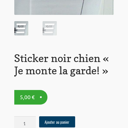
Sticker noir chien «
Je monte la garde! »
5,00
€
quantité
Ajouter au panier
de