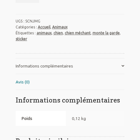
Sticker
noir
chien
UGS :
SCNJMG
«
Catégories :
Accueil
,
Animaux
Je
Étiquettes :
animaux
,
chien
,
chien méchant
,
monte la garde
,
monte
sticker
la
garde!
»
Informations complémentaires
Avis (0)
Informations complémentaires
Poids
0,12 kg