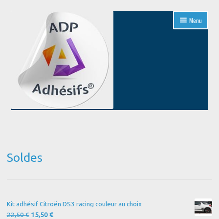
Aller
Aller
Menu
à
au
la
contenu
navigation
Accueil
Blog
Soldes
Boutique
Conditions Générales de Vente
Kit adhésif Citroën DS3 racing couleur au choix
Contact
Le
Le
22,50
€
15,50
€