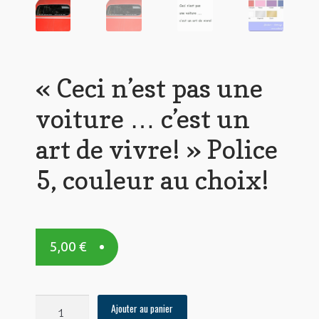
« Ceci n’est pas une
voiture … c’est un
art de vivre! » Police
5, couleur au choix!
5,00
€
quantité
Ajouter au panier
de