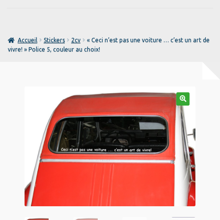
prix
prix
design your own
initial
actuel
était :
est :
Mon compte
22,50 €.
15,50 €.
Accueil
Stickers
2cv
« Ceci n’est pas une voiture … c’est un art de
vivre! » Police 5, couleur au choix!
Notice
Panier
Personnalisation
🔍
Politique de confidentialité
Textiles personnalisés
Validation de la commande