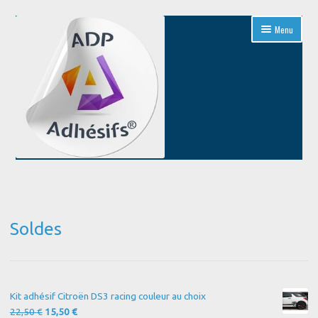
Aller
Aller
Menu
à
au
la
contenu
navigation
Accueil
Blog
Soldes
Boutique
Conditions Générales de Vente
Kit adhésif Citroën DS3 racing couleur au choix
Contact
Le
Le
22,50
€
15,50
€