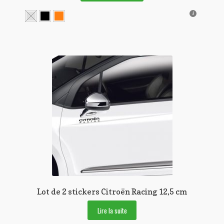
était :
est :
a
22,50 €.
15,50 €.
plusieurs
variations.
Les
options
peuvent
être
choisies
sur
la
page
du
produit
Lot de 2 stickers Citroën Racing 12,5 cm
Lire la suite