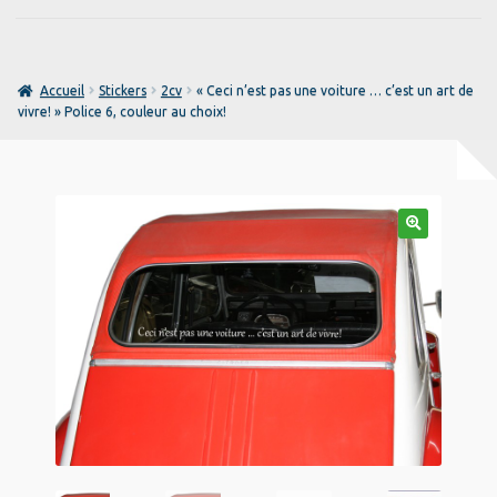
prix
prix
design your own
initial
actuel
était :
est :
Mon compte
22,50 €.
15,50 €.
Accueil
Stickers
2cv
« Ceci n’est pas une voiture … c’est un art de
vivre! » Police 6, couleur au choix!
Notice
Panier
Personnalisation
🔍
Politique de confidentialité
Textiles personnalisés
Validation de la commande