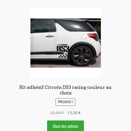
Kit adhésif Citroën DS3 racing couleur au
choix
PROMO !
Le
Le
22,50
€
15,50
€
prix
prix
Ce
initial
actuel
Choix des options
produit