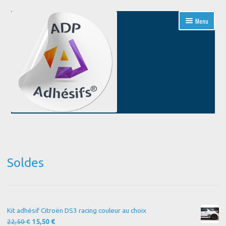
Aller
Aller
Menu
à
au
la
contenu
navigation
Accueil
Blog
Soldes
Boutique
Conditions Générales de Vente
Kit adhésif Citroën DS3 racing couleur au choix
Contact
Le
Le
22,50
€
15,50
€