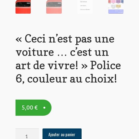
« Ceci n’est pas une
voiture … c’est un
art de vivre! » Police
6, couleur au choix!
5,00
€
quantité
Ajouter au panier
de