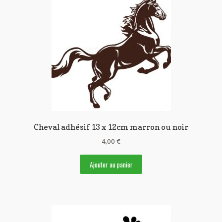
peuvent
être
choisies
sur
la
page
du
produit
Cheval adhésif 13 x 12cm marron ou noir
4,00
€
Ajouter au panier