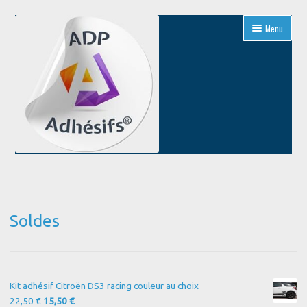
Aller
Aller
Menu
à
au
la
contenu
navigation
Accueil
Blog
Soldes
Boutique
Conditions Générales de Vente
Kit adhésif Citroën DS3 racing couleur au choix
Contact
Le
Le
22,50
€
15,50
€