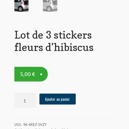
Lot de 3 stickers
fleurs d’hibiscus
5,00
€
quantité
Ajouter au panier
de
Lot
de
3
UGS :
96-4XEZ-5VZY
stickers