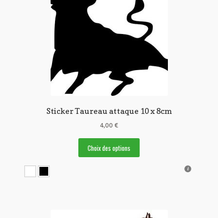
Sticker Taureau attaque 10 x 8cm
4,00
€
Ce
Choix des options
produit
a
plusieurs
variations.
Les
options