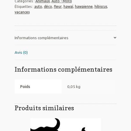
Catégories :
Animaux
,
Auto - Moto
fleurs
Étiquettes :
auto
,
déco
,
fleur
,
hawaï
,
hawaienne
,
hibiscus
,
d'hibiscus
vacances
Informations complémentaires
Avis (0)
Informations complémentaires
Poids
0,05 kg
Produits similaires