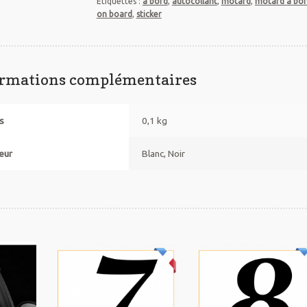
Étiquettes :
à bord
,
autocollant
,
motard
,
motard à bo
on board
,
sticker
ormations complémentaires
s
0,1 kg
eur
Blanc, Noir