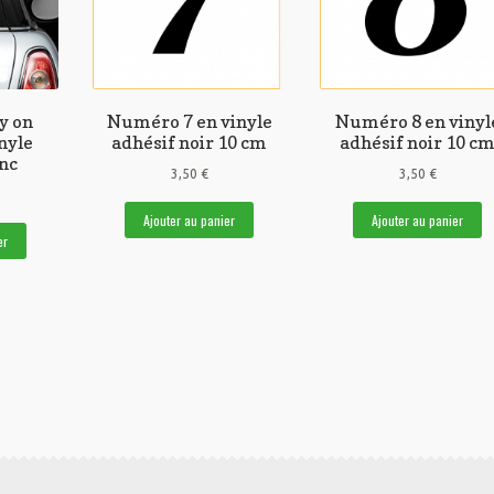
y on
Numéro 7 en vinyle
Numéro 8 en vinyl
nyle
adhésif noir 10 cm
adhésif noir 10 c
anc
3,50
€
3,50
€
Ajouter au panier
Ajouter au panier
er