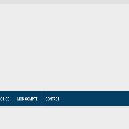
NOTICE
MON COMPTE
CONTACT
r own
Mon compte
Notice
Panier
Personnalisation
Politique de confidentialité
Textiles per