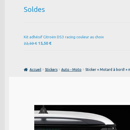
Soldes
Kit adhésif Citroën DS3 racing couleur au choix
Le
Le
22,50
€
15,50
€
prix
prix
initial
actuel
était :
est :
22,50 €.
15,50 €.
Accueil
Stickers
Auto - Moto
Sticker « Motard à bord! »