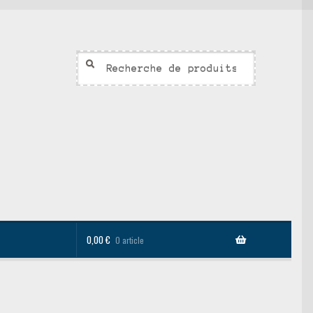
Recherche
Recherche
pour :
0,00
€
0 article
sonnalisés