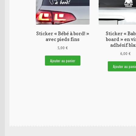
Sticker « Bébé à bord! »
Sticker « Bab
avec pieds fins
board » en vi
adhésif bl
5,00
€
6,00
€
Ajouter au panier
Ajouter au pani